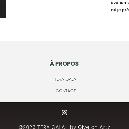
évèneme
où je pr
À PROPOS
TERA GALA
CONTACT
©2023 TERA GALA- by Give an Artz