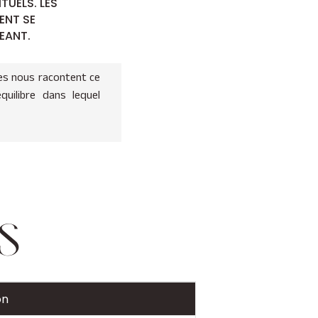
TUELS. LES
ENT SE
EANT.
es nous racontent ce
équilibre dans lequel
S
on