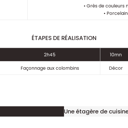
• Grès de couleurs
• Porcelai
ÉTAPES DE RÉALISATION
2h45
10mn
Façonnage aux colombins
Décor
Une étagère de cuisin