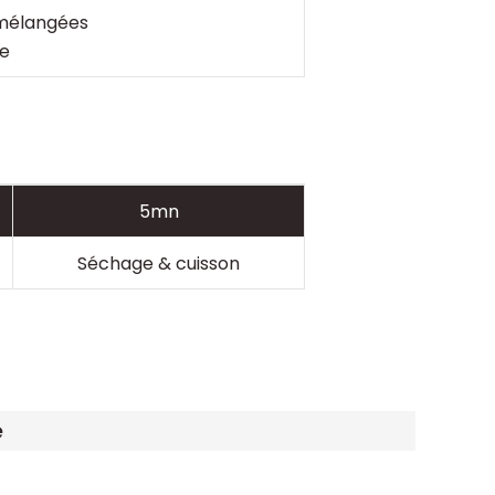
 mélangées
ne
5mn
Séchage & cuisson
e