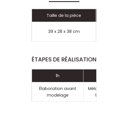
Taille de la pièce
• Gr
39 x 28 x 38 cm
ÉTAPES DE RÉALISATION
1h
3h30
Élaboration avant
Mélange des
modelage
terres