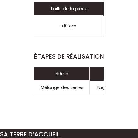
Taille de la pièce
• Gr
+10 cm
ÉTAPES DE RÉALISATION
30mn
2h
Mélange des terres
Façonnage aux c
SA TERRE D’ACCUEIL